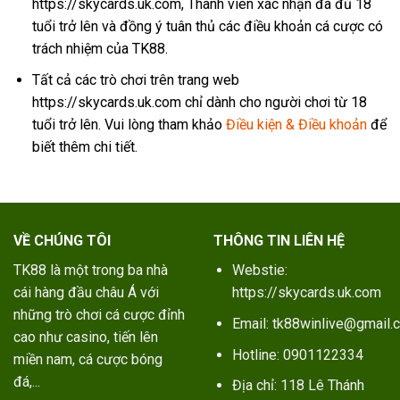
https://skycards.uk.com, Thành viên xác nhận đã đủ 18
tuổi trở lên và đồng ý tuân thủ các điều khoản cá cược có
trách nhiệm của TK88.
Tất cả các trò chơi trên trang web
https://skycards.uk.com chỉ dành cho người chơi từ 18
tuổi trở lên. Vui lòng tham khảo
Điều kiện & Điều khoản
để
biết thêm chi tiết.
VỀ CHÚNG TÔI
THÔNG TIN LIÊN HỆ
TK88
là một trong ba nhà
Webstie:
cái hàng đầu châu Á với
https://skycards.uk.com
những trò chơi cá cược đỉnh
Email:
tk88winlive@gmail.
cao như casino, tiến lên
Hotline: 0901122334
miền nam, cá cược bóng
đá,...
Địa chỉ: 118 Lê Thánh