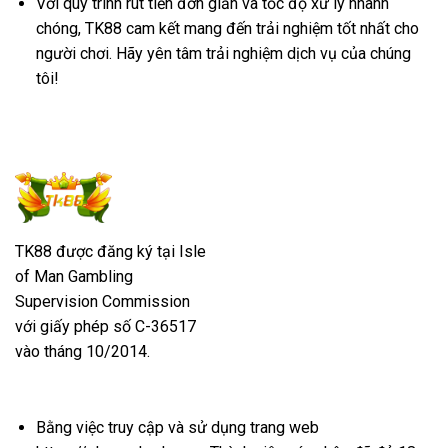
Với quy trình rút tiền đơn giản và tốc độ xử lý nhanh
chóng, TK88 cam kết mang đến trải nghiệm tốt nhất cho
người chơi. Hãy yên tâm trải nghiệm dịch vụ của chúng
tôi!
TK88 được đăng ký tại Isle
of Man Gambling
Supervision Commission
với giấy phép số C-36517
vào tháng 10/2014.
Bằng việc truy cập và sử dụng trang web