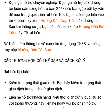
Đội ngũ hỗ trợ chuyên nghiệp: Đội ngũ hỗ trợ của chúng
tôi luôn sẵn sàng hỗ trợ bạn 24/7 nếu bạn gặp bất kỳ vấn
đề nào trong quá trình rút tiền. Nếu bạn muốn nạp tiền vào
tài khoản, hãy xem
Hướng Dẫn Nạp Tiền
của chúng tôi.
Sau khi thắng cược, bạn có thể tham khảo
Hướng Dẫn Rút
Tiền
này để rút tiền.
Để biết thêm thông tin về cách tải ứng dụng TK88, vui lòng
truy cập
Hướng Dẫn Tải App
.
CÁC TRƯỜNG HỢP CÓ THỂ GẶP VÀ CÁCH XỬ LÝ:
Rút tiền bị chậm:
Kiểm tra trạng thái giao dịch: Bạn hãy kiểm tra trạng thái
giao dịch trong lịch sử giao dịch.
Liên hệ hỗ trợ khách hàng: Nếu thời gian xử lý quá lâu so
với thông thường, hãy liên hệ ngay với bộ phận hỗ trợ