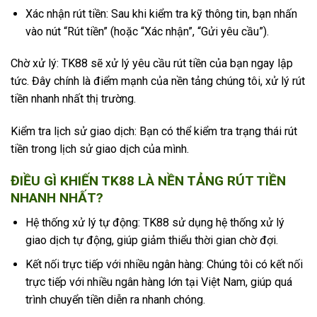
Xác nhận rút tiền: Sau khi kiểm tra kỹ thông tin, bạn nhấn
vào nút “Rút tiền” (hoặc “Xác nhận”, “Gửi yêu cầu”).
Chờ xử lý: TK88 sẽ xử lý yêu cầu rút tiền của bạn ngay lập
tức. Đây chính là điểm mạnh của nền tảng chúng tôi, xử lý rút
tiền nhanh nhất thị trường.
Kiểm tra lịch sử giao dịch: Bạn có thể kiểm tra trạng thái rút
tiền trong lịch sử giao dịch của mình.
ĐIỀU GÌ KHIẾN TK88 LÀ NỀN TẢNG RÚT TIỀN
NHANH NHẤT?
Hệ thống xử lý tự động: TK88 sử dụng hệ thống xử lý
giao dịch tự động, giúp giảm thiểu thời gian chờ đợi.
Kết nối trực tiếp với nhiều ngân hàng: Chúng tôi có kết nối
trực tiếp với nhiều ngân hàng lớn tại Việt Nam, giúp quá
trình chuyển tiền diễn ra nhanh chóng.