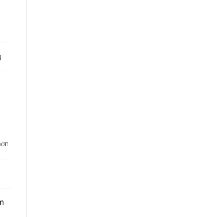
g
hơn
ầm