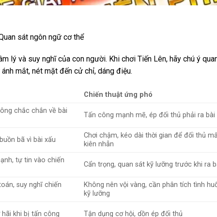
Quan sát ngôn ngữ cơ thể
m lý và suy nghĩ của con người. Khi chơi Tiến Lên, hãy chú ý qua
 ánh mắt, nét mặt đến cử chỉ, dáng điệu.
Chiến thuật ứng phó
hông chắc chắn về bài
Tấn công mạnh mẽ, ép đối thủ phải ra bài
Chơi chậm, kéo dài thời gian để đối thủ m
buồn bã vì bài xấu
kiên nhẫn
nh, tự tin vào chiến
Cẩn trọng, quan sát kỹ lưỡng trước khi ra b
toán, suy nghĩ chiến
Không nên vội vàng, cần phân tích tình hu
kỹ lưỡng
 hãi khi bị tấn công
Tận dụng cơ hội, dồn ép đối thủ