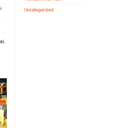
lợi
nhuận
hủ
Uncategorized
g
ại,