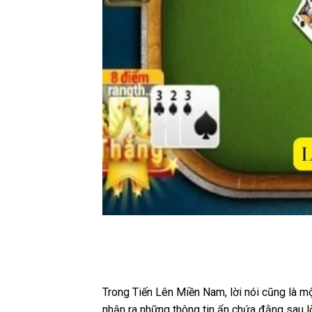
Trong Tiến Lên Miền Nam, lời nói cũng là một
nhận ra những thông tin ẩn chứa đằng sau lờ