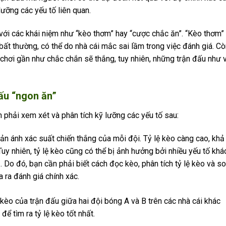
lưỡng các yếu tố liên quan.
 với các khái niệm như “kèo thơm” hay “cược chắc ăn”. “Kèo thơm”
bất thường, có thể do nhà cái mắc sai lầm trong việc đánh giá. C
chơi gần như chắc chắn sẽ thắng, tuy nhiên, những trận đấu như 
ấu “ngon ăn”
 phải xem xét và phân tích kỹ lưỡng các yếu tố sau:
hản ánh xác suất chiến thắng của mỗi đội. Tỷ lệ kèo càng cao, khả
uy nhiên, tỷ lệ kèo cũng có thể bị ảnh hưởng bởi nhiều yếu tố khá
… Do đó, bạn cần phải biết cách đọc kèo, phân tích tỷ lệ kèo và so
 ra đánh giá chính xác.
ệ kèo của trận đấu giữa hai đội bóng A và B trên các nhà cái khác
để tìm ra tỷ lệ kèo tốt nhất.