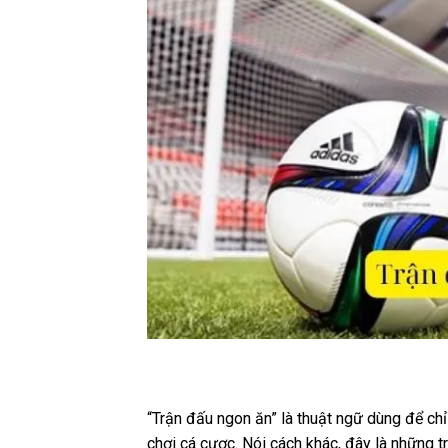
“Trận đấu ngon ăn” là thuật ngữ dùng để ch
chơi cá cược. Nói cách khác, đây là những 