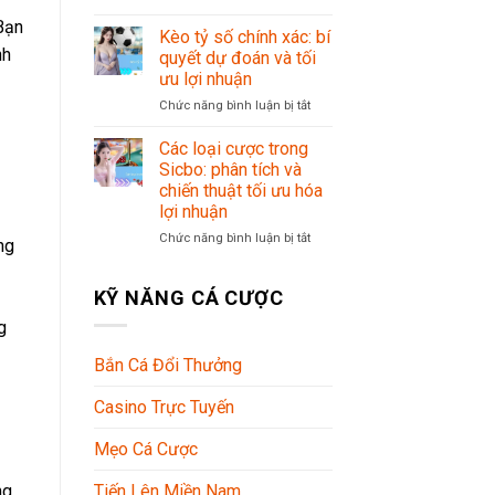
hóa
hiệu
Thuật
Bạn
lợi
quả
ngữ
Kèo tỷ số chính xác: bí
nhuận
trong
‘cầu
nh
quyết dự đoán và tối
casino
bệt’,
ưu lợi nhuận
trực
‘cầu
Chức năng bình luận bị tắt
tuyến
ở
nhảy’
Kèo
trong
tỷ
Baccarat:
Các loại cược trong
số
cách
Sicbo: phân tích và
chính
nhận
chiến thuật tối ưu hóa
xác:
biết
lợi nhuận
bí
và
quyết
Chức năng bình luận bị tắt
tận
ở
ng
dự
dụng
Các
đoán
loại
KỸ NĂNG CÁ CƯỢC
và
cược
tối
trong
g
ưu
Sicbo:
lợi
phân
Bắn Cá Đổi Thưởng
nhuận
tích
và
Casino Trực Tuyến
chiến
thuật
tối
Mẹo Cá Cược
ưu
hóa
ng
Tiến Lên Miền Nam