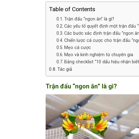
Table of Contents
Trận đấu “ngon ăn” là gì?
Các yếu tố quyết định một trận đấu 
Các bước xác định trận đấu “ngon ăn
Chiến lược cá cược cho trận đấu “ng
Mẹo cá cược
Mẹo và kinh nghiệm từ chuyên gia
Bảng checklist “10 dấu hiệu nhận biế
Tác giả
Trận đấu “ngon ăn” là gì?