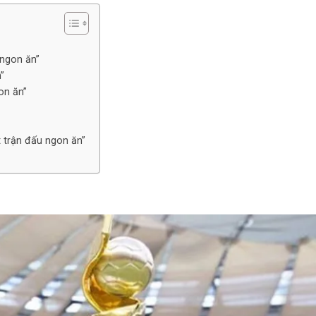
“ngon ăn”
”
on ăn”
t trận đấu ngon ăn”