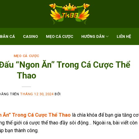
BẮN CÁ
CASINO
MẸO CÁ CƯỢC
HƯỚNG DẪN
LIÊN HỆ
MẸO CÁ CƯỢC
 Đấu “Ngon Ăn” Trong Cá Cược Thể
Thao
ĐĂNG TRÊN
THÁNG 12 30, 2024
BỞI
n Ăn” Trong Cá Cược Thể Thao
là chìa khóa để bạn gia tăng cơ
ng thế giới cá cược thể thao đầy sôi động… Ngoài ra, bài viết còn
úp bạn thành công.