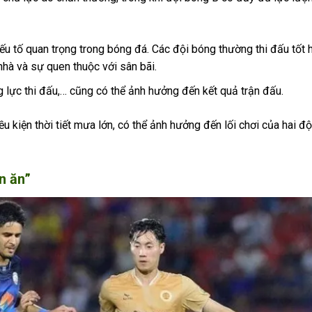
yếu tố quan trọng trong bóng đá. Các đội bóng thường thi đấu tốt 
nhà và sự quen thuộc với sân bãi.
ộng lực thi đấu,… cũng có thể ảnh hưởng đến kết quả trận đấu.
iều kiện thời tiết mưa lớn, có thể ảnh hưởng đến lối chơi của hai độ
n ăn”