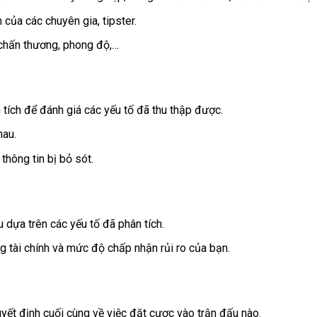
 của các chuyên gia, tipster.
 chấn thương, phong độ,…
ích để đánh giá các yếu tố đã thu thập được.
hau.
hông tin bị bỏ sót.
 dựa trên các yếu tố đã phân tích.
 tài chính và mức độ chấp nhận rủi ro của bạn.
uyết định cuối cùng về việc đặt cược vào trận đấu nào.