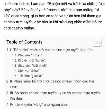
chiêu trò tinh vi. Làm sao để nhận biết và tránh xa những “cái
bẫy” này? Bài viết này sẽ “mách nước” cho bạn những “bí
kíp” quan trọng, giúp bạn an toàn và tự tin hơn khi tham gia
casino trực tuyến, đặc biệt là khi sử dụng phần mềm hỗ trợ
chơi casino online.
Table of Contents
I. “Bóc trần” chiêu trò của casino trực tuyến lừa đảo:
Website “mờ ám”:
Khuyến mãi “hư ảo”:
Giao dịch “bất minh”:
Dịch vụ “tệ hại”:
Trò chơi “gian lận”:
II. Phần mềm hỗ trợ chơi casino online: “Con dao hai
lưỡi”:
III. So sánh casino trực tuyến uy tín và casino trực tuyến
lừa đảo:
IV. Lời khuyên “vàng” cho người chơi: