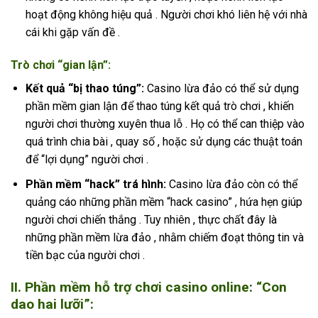
hoạt động không hiệu quả . Người chơi khó liên hệ với nhà
cái khi gặp vấn đề .
Trò chơi “gian lận”:
Kết quả “bị thao túng”:
Casino lừa đảo có thể sử dụng
phần mềm gian lận để thao túng kết quả trò chơi , khiến
người chơi thường xuyên thua lỗ . Họ có thể can thiệp vào
quá trình chia bài , quay số , hoặc sử dụng các thuật toán
để “lợi dụng” người chơi .
Phần mềm “hack” trá hình:
Casino lừa đảo còn có thể
quảng cáo những phần mềm “hack casino” , hứa hẹn giúp
người chơi chiến thắng . Tuy nhiên , thực chất đây là
những phần mềm lừa đảo , nhằm chiếm đoạt thông tin và
tiền bạc của người chơi .
II. Phần mềm hỗ trợ chơi casino online: “Con
dao hai lưỡi”: