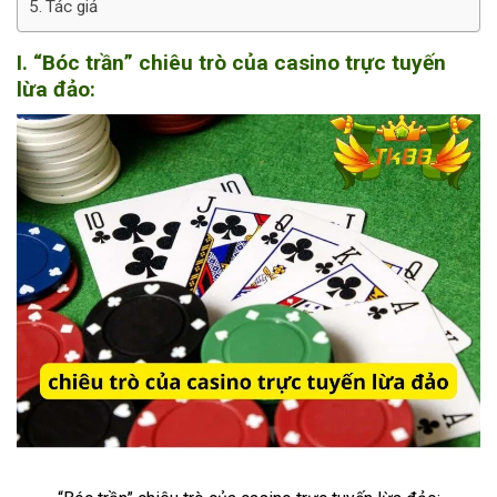
Tác giả
I. “Bóc trần” chiêu trò của casino trực tuyến
lừa đảo: