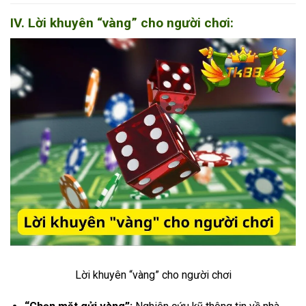
IV. Lời khuyên “vàng” cho người chơi:
Lời khuyên “vàng” cho người chơi