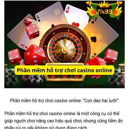
Phần mềm hỗ trợ chơi casino online: “Con dao hai lưỡi”:
Phần mềm hỗ trợ chơi casino online là một công cụ có thể
giúp người chơi nâng cao hiệu quả chơi, nhưng cũng tiềm ẩn
nhiều rủi ro nếu không sử dụng đúng cách.