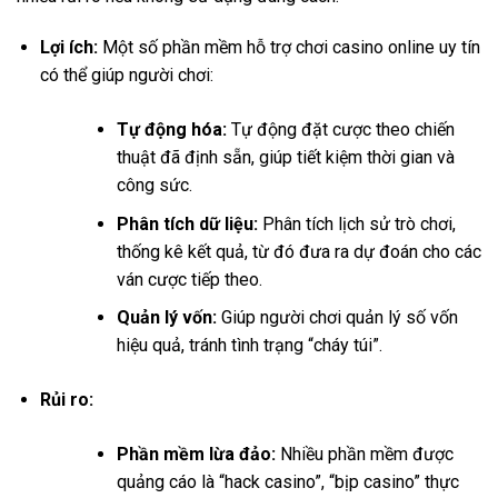
Lợi ích:
Một số phần mềm hỗ trợ chơi casino online uy tín
có thể giúp người chơi:
Tự động hóa:
Tự động đặt cược theo chiến
thuật đã định sẵn, giúp tiết kiệm thời gian và
công sức.
Phân tích dữ liệu:
Phân tích lịch sử trò chơi,
thống kê kết quả, từ đó đưa ra dự đoán cho các
ván cược tiếp theo.
Quản lý vốn:
Giúp người chơi quản lý số vốn
hiệu quả, tránh tình trạng “cháy túi”.
Rủi ro:
Phần mềm lừa đảo:
Nhiều phần mềm được
quảng cáo là “hack casino”, “bịp casino” thực