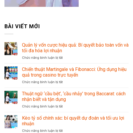
BÀI VIẾT MỚI
Quản lý vốn cược hiệu quả: Bí quyết bảo toàn vốn và
tối đa hóa lợi nhuận
Chức năng bình luận bị tắt
ở
Quản
lý
Chiến thuật Martingale và Fibonacci: Ứng dụng hiệu
vốn
quả trong casino trực tuyến
cược
Chức năng bình luận bị tắt
ở
hiệu
Chiến
quả:
thuật
Thuật ngữ ‘cầu bệt’, ‘cầu nhảy’ trong Baccarat: cách
Bí
Martingale
quyết
nhận biết và tận dụng
và
bảo
Chức năng bình luận bị tắt
ở
Fibonacci:
toàn
Thuật
Ứng
vốn
ngữ
Kèo tỷ số chính xác: bí quyết dự đoán và tối ưu lợi
dụng
và
‘cầu
hiệu
nhuận
tối
bệt’,
quả
đa
Chức năng bình luận bị tắt
ở
‘cầu
trong