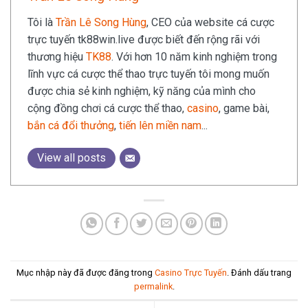
Tôi là
Trần Lê Song Hùng
, CEO của website cá cược
trực tuyến tk88win.live được biết đến rộng rãi với
thương hiệu
TK88
. Với hơn 10 năm kinh nghiệm trong
lĩnh vực cá cược thể thao trực tuyến tôi mong muốn
được chia sẻ kinh nghiệm, kỹ năng của mình cho
cộng đồng chơi cá cược thể thao,
casino
, game bài,
bắn cá đổi thưởng
,
tiến lên miền nam
...
View all posts
Mục nhập này đã được đăng trong
Casino Trực Tuyến
. Đánh dấu trang
permalink
.