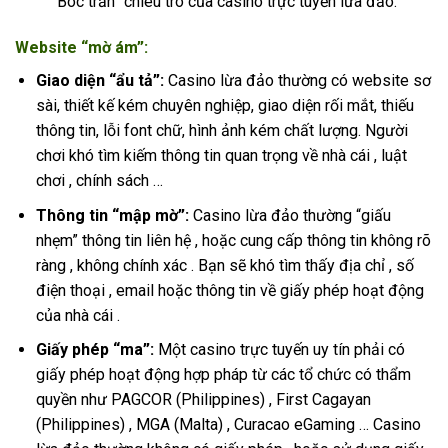
“Bóc trần” chiêu trò của casino trực tuyến lừa đảo:
Website “mờ ám”:
Giao diện “ẩu tả”:
Casino lừa đảo thường có website sơ
sài, thiết kế kém chuyên nghiệp, giao diện rối mắt, thiếu
thông tin, lỗi font chữ, hình ảnh kém chất lượng. Người
chơi khó tìm kiếm thông tin quan trọng về nhà cái , luật
chơi , chính sách …
Thông tin “mập mờ”:
Casino lừa đảo thường “giấu
nhẹm” thông tin liên hệ , hoặc cung cấp thông tin không rõ
ràng , không chính xác . Bạn sẽ khó tìm thấy địa chỉ , số
điện thoại , email hoặc thông tin về giấy phép hoạt động
của nhà cái .
Giấy phép “ma”:
Một casino trực tuyến uy tín phải có
giấy phép hoạt động hợp pháp từ các tổ chức có thẩm
quyền như PAGCOR (Philippines) , First Cagayan
(Philippines) , MGA (Malta) , Curacao eGaming … Casino