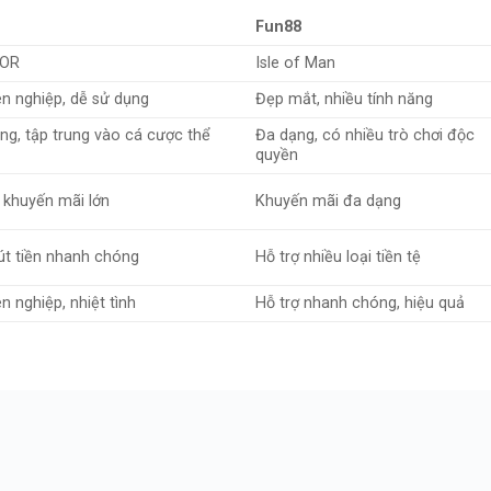
Fun88
OR
Isle of Man
n nghiệp, dễ sử dụng
Đẹp mắt, nhiều tính năng
ng, tập trung vào cá cược thể
Đa dạng, có nhiều trò chơi độc
quyền
 khuyến mãi lớn
Khuyến mãi đa dạng
út tiền nhanh chóng
Hỗ trợ nhiều loại tiền tệ
n nghiệp, nhiệt tình
Hỗ trợ nhanh chóng, hiệu quả