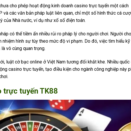
 chưa cho phép hoạt động kinh doanh casino trực tuyến một cách
và các văn bản pháp luật liên quan, chỉ một số hình thức cá cượ
 của Nhà nước, ví dụ như xổ số điện toán.
háp có thể tiềm ẩn nhiều rủi ro pháp lý cho người chơi. Người chơ
ch nhiệm hình sự tùy theo mức độ vi phạm. Do đó, việc tìm hiểu kỹ
 là vô cùng quan trọng.
iới, luật cờ bạc online ở Việt Nam tương đối khắt khe. Nhiều quốc 
ộng casino trực tuyến, tạo điều kiện cho ngành công nghiệp này p
chơi.
no trực tuyến TK88