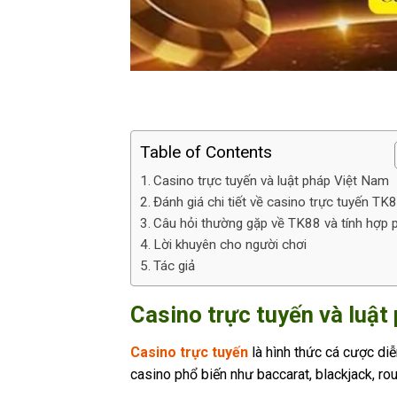
Table of Contents
Casino trực tuyến và luật pháp Việt Nam
Đánh giá chi tiết về casino trực tuyến TK
Câu hỏi thường gặp về TK88 và tính hợp 
Lời khuyên cho người chơi
Tác giả
Casino trực tuyến và luật
Casino trực tuyến
là hình thức cá cược diễ
casino phổ biến như baccarat, blackjack, r