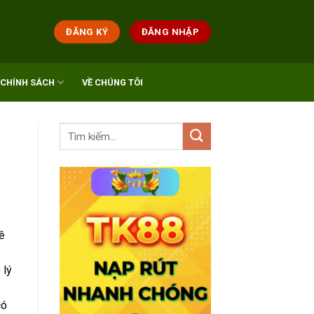
ĐĂNG KÝ
ĐĂNG NHẬP
CHÍNH SÁCH
VỀ CHÚNG TÔI
ề
 lý
có