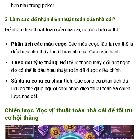
hạn như trong poker.
3. Làm sao để nhận diện thuật toán của nhà cái?
Để nhận diện thuật toán của nhà cái, người chơi có thể:
Phân tích các mẫu cược
: Các mẫu cược lặp lại có thể là
dấu hiệu cho thấy thuật toán nhà cái đang vận hành.
Theo dõi tỷ lệ thắng
: Nếu tỷ lệ thắng thay đổi đột ngột,
đó có thể là dấu hiệu thuật toán đã được điều chỉnh.
Sử dụng công cụ phân tích
: Các công cụ phân tích dữ
liệu có thể giúp người chơi nhận diện thuật toán và chiến
lược nhà cái.
Chiến lược ‘đọc vị’ thuật toán nhà cái để tối ưu
cơ hội thắng