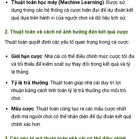
Thuật toán học máy (Machine Learning)
: Được sử
dụng trong các hệ thống cá cược hiện đại để dự đoán kết
quả dựa trên hành vi của người chơi và dữ liệu lịch sử.
2. Thuật toán và cách nó ảnh hưởng đến kết quả cược
Thuật toán quyết định các yếu tố quan trọng trong cá cược:
Giới hạn cược
: Nhà cái có thể điều chỉnh mức cược tối đa
và tối thiểu để kiểm soát sự thay đổi trong kết quả và tỷ
lệ thắng.
Tỷ lệ trả thưởng
: Thuật toán giúp nhà cái duy trì lợi
nhuận bằng cách tính toán tỷ lệ trả thưởng cho mỗi trò
chơi.
Mẫu cược
: Thuật toán cũng tạo ra các mẫu cược nhất
định mà người chơi có thể nhận diện để dự đoán kết quả
chính xác hơn.
3. Các yếu tố mà thuật toán nhà cái có thể điều chỉnh