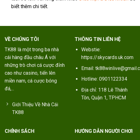
biết thêm chi tiết.
VỀ CHÚNG TÔI
THÔNG TIN LIÊN HỆ
TK88
là một trong ba nhà
Webstie:
cái hàng đầu châu Á với
https://skycards.uk.com
những trò chơi cá cược đỉnh
Email:
tk88winlive@gmail.
cao như casino, tiến lên
Hotline: 0901122334
miền nam, cá cược bóng
đá,...
Địa chỉ: 118 Lê Thánh
Tôn, Quận 1, TPHCM
Giới Thiệu Về Nhà Cái
TK88
CHÍNH SÁCH
HƯỚNG DẪN NGƯỜI CHƠI