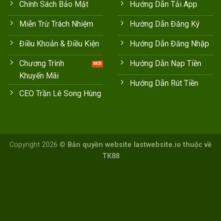
Chính Sách Bảo Mật
Hướng Dẫn Tải App
Miễn Trừ Trách Nhiệm
Hướng Dẫn Đăng Ký
Điều Khoản & Điều Kiện
Hướng Dẫn Đăng Nhập
Chương Trình
Hướng Dẫn Nạp Tiền
Khuyến Mãi
Hướng Dẫn Rút Tiền
CEO Trần Lê Song Hùng
Copyright 2026 ©
Bản quyền website lastwebsite.io thuộc về
TK88