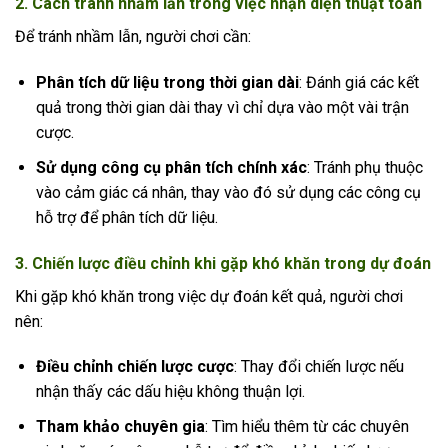
2. Cách tránh nhầm lẫn trong việc nhận diện thuật toán
Để tránh nhầm lẫn, người chơi cần:
Phân tích dữ liệu trong thời gian dài
: Đánh giá các kết
quả trong thời gian dài thay vì chỉ dựa vào một vài trận
cược.
Sử dụng công cụ phân tích chính xác
: Tránh phụ thuộc
vào cảm giác cá nhân, thay vào đó sử dụng các công cụ
hỗ trợ để phân tích dữ liệu.
3. Chiến lược điều chỉnh khi gặp khó khăn trong dự đoán
Khi gặp khó khăn trong việc dự đoán kết quả, người chơi
nên:
Điều chỉnh chiến lược cược
: Thay đổi chiến lược nếu
nhận thấy các dấu hiệu không thuận lợi.
Tham khảo chuyên gia
: Tìm hiểu thêm từ các chuyên