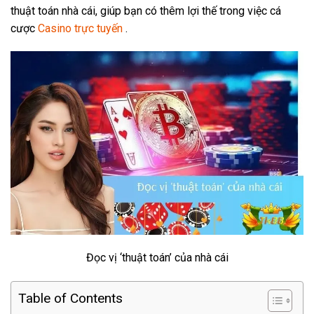
thuật toán nhà cái, giúp bạn có thêm lợi thế trong việc cá
cược
Casino trực tuyến
.
Đọc vị ‘thuật toán’ của nhà cái
Table of Contents