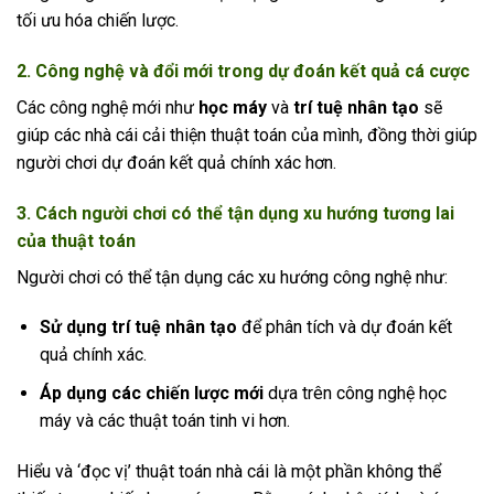
tối ưu hóa chiến lược.
2. Công nghệ và đổi mới trong dự đoán kết quả cá cược
Các công nghệ mới như
học máy
và
trí tuệ nhân tạo
sẽ
giúp các nhà cái cải thiện thuật toán của mình, đồng thời giúp
người chơi dự đoán kết quả chính xác hơn.
3. Cách người chơi có thể tận dụng xu hướng tương lai
của thuật toán
Người chơi có thể tận dụng các xu hướng công nghệ như:
Sử dụng trí tuệ nhân tạo
để phân tích và dự đoán kết
quả chính xác.
Áp dụng các chiến lược mới
dựa trên công nghệ học
máy và các thuật toán tinh vi hơn.
Hiểu và ‘đọc vị’ thuật toán nhà cái là một phần không thể