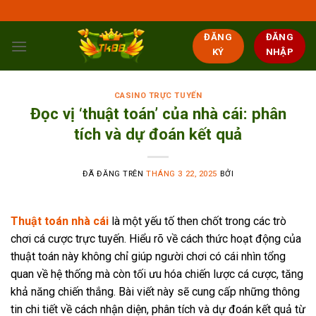
Chuyển
đến
ĐĂNG
ĐĂNG
nội
KÝ
NHẬP
dung
CASINO TRỰC TUYẾN
Đọc vị ‘thuật toán’ của nhà cái: phân
tích và dự đoán kết quả
ĐÃ ĐĂNG TRÊN
THÁNG 3 22, 2025
BỞI
Thuật toán nhà cái
là một yếu tố then chốt trong các trò
chơi cá cược trực tuyến. Hiểu rõ về cách thức hoạt động của
thuật toán này không chỉ giúp người chơi có cái nhìn tổng
quan về hệ thống mà còn tối ưu hóa chiến lược cá cược, tăng
khả năng chiến thắng. Bài viết này sẽ cung cấp những thông
tin chi tiết về cách nhận diện, phân tích và dự đoán kết quả từ