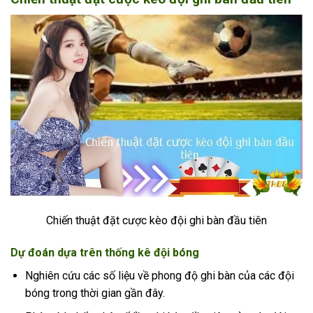
Chiến thuật đặt cược kèo đội ghi bàn đầu tiên
Dự đoán dựa trên thống kê đội bóng
Nghiên cứu các số liệu về phong độ ghi bàn của các đội
bóng trong thời gian gần đây.