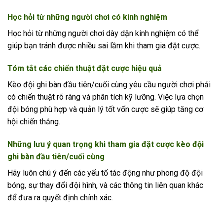
Học hỏi từ những người chơi có kinh nghiệm
Học hỏi từ những người chơi dày dặn kinh nghiệm có thể
giúp bạn tránh được nhiều sai lầm khi tham gia đặt cược.
Tóm tắt các chiến thuật đặt cược hiệu quả
Kèo đội ghi bàn đầu tiên/cuối cùng yêu cầu người chơi phải
có chiến thuật rõ ràng và phân tích kỹ lưỡng. Việc lựa chọn
đội bóng phù hợp và quản lý tốt vốn cược sẽ giúp tăng cơ
hội chiến thắng.
Những lưu ý quan trọng khi tham gia đặt cược kèo đội
ghi bàn đầu tiên/cuối cùng
Hãy luôn chú ý đến các yếu tố tác động như phong độ đội
bóng, sự thay đổi đội hình, và các thông tin liên quan khác
để đưa ra quyết định chính xác.