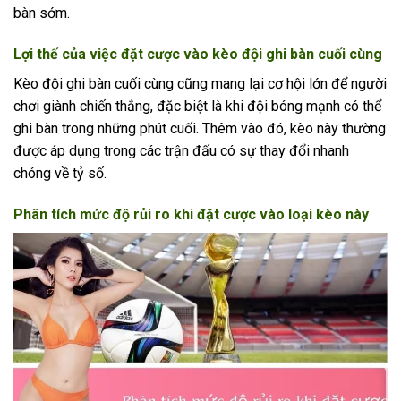
bàn sớm.
Lợi thế của việc đặt cược vào kèo đội ghi bàn cuối cùng
Kèo đội ghi bàn cuối cùng cũng mang lại cơ hội lớn để người
chơi giành chiến thắng, đặc biệt là khi đội bóng mạnh có thể
ghi bàn trong những phút cuối. Thêm vào đó, kèo này thường
được áp dụng trong các trận đấu có sự thay đổi nhanh
chóng về tỷ số.
Phân tích mức độ rủi ro khi đặt cược vào loại kèo này