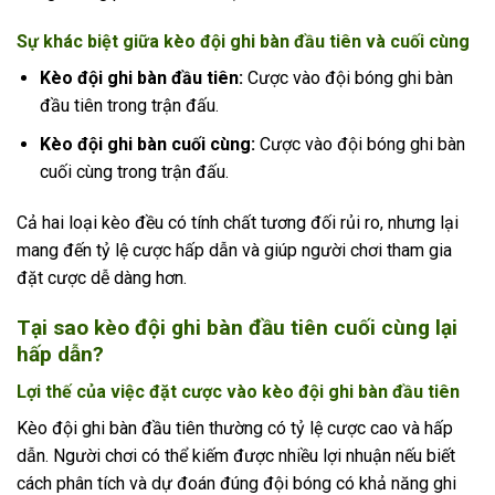
Sự khác biệt giữa kèo đội ghi bàn đầu tiên và cuối cùng
Kèo đội ghi bàn đầu tiên:
Cược vào đội bóng ghi bàn
đầu tiên trong trận đấu.
Kèo đội ghi bàn cuối cùng:
Cược vào đội bóng ghi bàn
cuối cùng trong trận đấu.
Cả hai loại kèo đều có tính chất tương đối rủi ro, nhưng lại
mang đến tỷ lệ cược hấp dẫn và giúp người chơi tham gia
đặt cược dễ dàng hơn.
Tại sao kèo đội ghi bàn đầu tiên cuối cùng lại
hấp dẫn?
Lợi thế của việc đặt cược vào kèo đội ghi bàn đầu tiên
Kèo đội ghi bàn đầu tiên thường có tỷ lệ cược cao và hấp
dẫn. Người chơi có thể kiếm được nhiều lợi nhuận nếu biết
cách phân tích và dự đoán đúng đội bóng có khả năng ghi