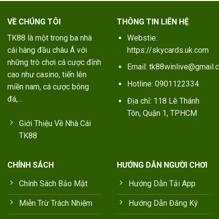
VỀ CHÚNG TÔI
THÔNG TIN LIÊN HỆ
TK88
là một trong ba nhà
Webstie:
cái hàng đầu châu Á với
https://skycards.uk.com
những trò chơi cá cược đỉnh
Email:
tk88winlive@gmail.
cao như casino, tiến lên
Hotline: 0901122334
miền nam, cá cược bóng
đá,...
Địa chỉ: 118 Lê Thánh
Tôn, Quận 1, TPHCM
Giới Thiệu Về Nhà Cái
TK88
CHÍNH SÁCH
HƯỚNG DẪN NGƯỜI CHƠI
Chính Sách Bảo Mật
Hướng Dẫn Tải App
Miễn Trừ Trách Nhiệm
Hướng Dẫn Đăng Ký