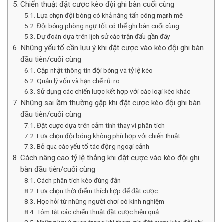
Chiến thuật đặt cược kèo đội ghi bàn cuối cùng
Lựa chọn đội bóng có khả năng tấn công mạnh mẽ
Đội bóng phòng ngự tốt có thể ghi bàn cuối cùng
Dự đoán dựa trên lịch sử các trận đấu gần đây
Những yếu tố cần lưu ý khi đặt cược vào kèo đội ghi bàn
đầu tiên/cuối cùng
Cập nhật thông tin đội bóng và tỷ lệ kèo
Quản lý vốn và hạn chế rủi ro
Sử dụng các chiến lược kết hợp với các loại kèo khác
Những sai lầm thường gặp khi đặt cược kèo đội ghi bàn
đầu tiên/cuối cùng
Đặt cược dựa trên cảm tính thay vì phân tích
Lựa chọn đội bóng không phù hợp với chiến thuật
Bỏ qua các yếu tố tác động ngoại cảnh
Cách nâng cao tỷ lệ thắng khi đặt cược vào kèo đội ghi
bàn đầu tiên/cuối cùng
Cách phân tích kèo đúng đắn
Lựa chọn thời điểm thích hợp để đặt cược
Học hỏi từ những người chơi có kinh nghiệm
Tóm tắt các chiến thuật đặt cược hiệu quả