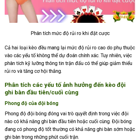
Phân tích mức độ rủi ro khi đặt cược
Cả hai loại kèo đều mang lại mức độ rủi ro cao do phụ thuộc
vào các yếu tố không thể dự đoán chính xác. Tuy nhiên, việc
phân tích kỹ lưỡng thông tin trận đấu có thể giúp giảm thiểu
rủi ro và tăng cơ hội thắng.
Phân tích các yếu tố ảnh hưởng đến kèo đội
ghi bàn đầu tiên/cuối cùng
Phong độ của đội bóng
Phong độ đội bóng đóng vai trò quyết định trong việc đội
nào có khả năng ghi bàn đầu tiên hoặc cuối cùng. Đội bóng
đang có phong độ tốt thường có khả năng ghi bàn sớm hoặc
ghi bàn trong những phút cuối trận.