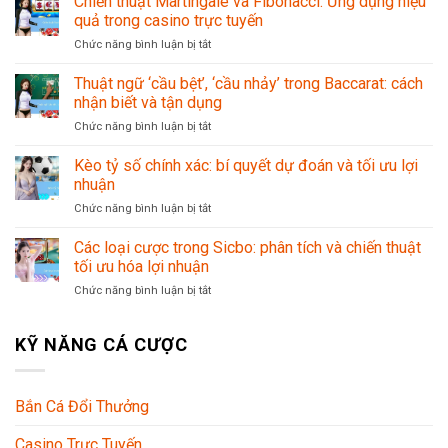
Chiến thuật Martingale và Fibonacci: Ứng dụng hiệu
vốn
quả trong casino trực tuyến
cược
Chức năng bình luận bị tắt
ở
hiệu
Chiến
quả:
thuật
Thuật ngữ ‘cầu bệt’, ‘cầu nhảy’ trong Baccarat: cách
Bí
Martingale
quyết
nhận biết và tận dụng
và
bảo
Chức năng bình luận bị tắt
ở
Fibonacci:
toàn
Thuật
Ứng
vốn
ngữ
Kèo tỷ số chính xác: bí quyết dự đoán và tối ưu lợi
dụng
và
‘cầu
hiệu
nhuận
tối
bệt’,
quả
đa
Chức năng bình luận bị tắt
ở
‘cầu
trong
hóa
Kèo
nhảy’
casino
lợi
tỷ
Các loại cược trong Sicbo: phân tích và chiến thuật
trong
trực
nhuận
số
Baccarat:
tối ưu hóa lợi nhuận
tuyến
chính
cách
Chức năng bình luận bị tắt
ở
xác:
nhận
Các
bí
biết
loại
quyết
và
KỸ NĂNG CÁ CƯỢC
cược
dự
tận
trong
đoán
dụng
Sicbo:
và
phân
tối
Bắn Cá Đổi Thưởng
tích
ưu
và
lợi
Casino Trực Tuyến
chiến
nhuận