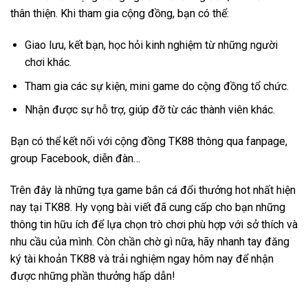
thân thiện. Khi tham gia cộng đồng, bạn có thể:
Giao lưu, kết bạn, học hỏi kinh nghiệm từ những người
chơi khác.
Tham gia các sự kiện, mini game do cộng đồng tổ chức.
Nhận được sự hỗ trợ, giúp đỡ từ các thành viên khác.
Bạn có thể kết nối với cộng đồng TK88 thông qua fanpage,
group Facebook, diễn đàn…
Trên đây là những tựa game bắn cá đổi thưởng hot nhất hiện
nay tại TK88. Hy vọng bài viết đã cung cấp cho bạn những
thông tin hữu ích để lựa chọn trò chơi phù hợp với sở thích và
nhu cầu của mình. Còn chần chờ gì nữa, hãy nhanh tay đăng
ký tài khoản TK88 và trải nghiệm ngay hôm nay để nhận
được những phần thưởng hấp dẫn!