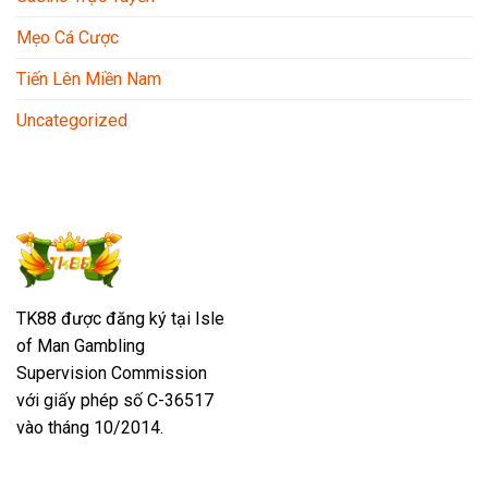
thuật
tối
Mẹo Cá Cược
ưu
hóa
Tiến Lên Miền Nam
lợi
nhuận
Uncategorized
TK88 được đăng ký tại Isle
of Man Gambling
Supervision Commission
với giấy phép số C-36517
vào tháng 10/2014.