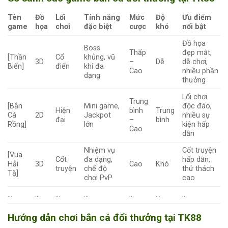
Tên
Đồ
Lối
Tính năng
Mức
Độ
Ưu điểm
game
họa
chơi
đặc biệt
cược
khó
nổi bật
Đồ họa
Boss
Thấp
đẹp mắt,
[Thần
Cổ
khủng, vũ
3D
–
Dễ
dễ chơi,
Biển]
điển
khí đa
Cao
nhiều phần
dạng
thưởng
Lối chơi
Trung
[Bắn
Mini game,
độc đáo,
Hiện
bình
Trung
Cá
2D
Jackpot
nhiều sự
đại
–
bình
Rồng]
lớn
kiện hấp
Cao
dẫn
Nhiệm vụ
Cốt truyện
[Vua
Cốt
đa dạng,
hấp dẫn,
Hải
3D
Cao
Khó
truyện
chế độ
thử thách
Tặ]
chơi PvP
cao
…
…
…
…
…
…
…
Hướng dẫn chơi bắn cá đổi thưởng tại TK88