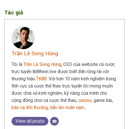
Tác giả
Trần Lê Song Hùng
Tôi là
Trần Lê Song Hùng
, CEO của website cá cược
trực tuyến tk88win.live được biết đến rộng rãi với
thương hiệu
TK88
. Với hơn 10 năm kinh nghiệm trong
lĩnh vực cá cược thể thao trực tuyến tôi mong muốn
được chia sẻ kinh nghiệm, kỹ năng của mình cho
cộng đồng chơi cá cược thể thao,
casino
, game bài,
bắn cá đổi thưởng
,
tiến lên miền nam
...
View all posts