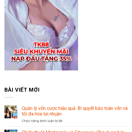
BÀI VIẾT MỚI
Quản lý vốn cược hiệu quả: Bí quyết bảo toàn vốn và
tối đa hóa lợi nhuận
Chức năng bình luận bị tắt
ở
Quản
lý