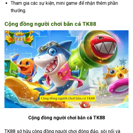
Tham gia các sự kiện, mini game để nhận thêm phần
thưởng.
Cộng đồng người chơi bắn cá TK88
Cộng đồng người chơi bắn cá TK88
TK88 sở hữu cộng đồng người chơi đông đảo, sôi nổi và