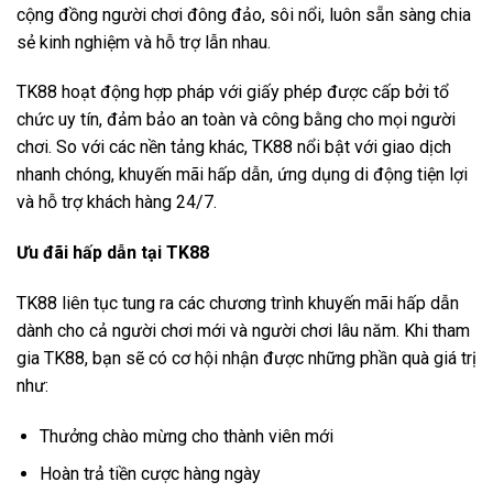
cộng đồng người chơi đông đảo, sôi nổi, luôn sẵn sàng chia
sẻ kinh nghiệm và hỗ trợ lẫn nhau.
TK88 hoạt động hợp pháp với giấy phép được cấp bởi tổ
chức uy tín, đảm bảo an toàn và công bằng cho mọi người
chơi. So với các nền tảng khác, TK88 nổi bật với giao dịch
nhanh chóng, khuyến mãi hấp dẫn, ứng dụng di động tiện lợi
và hỗ trợ khách hàng 24/7.
Ưu đãi hấp dẫn tại TK88
TK88 liên tục tung ra các chương trình khuyến mãi hấp dẫn
dành cho cả người chơi mới và người chơi lâu năm. Khi tham
gia TK88, bạn sẽ có cơ hội nhận được những phần quà giá trị
như:
Thưởng chào mừng cho thành viên mới
Hoàn trả tiền cược hàng ngày