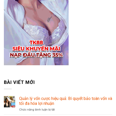
BÀI VIẾT MỚI
Quản lý vốn cược hiệu quả: Bí quyết bảo toàn vốn và
tối đa hóa lợi nhuận
Chức năng bình luận bị tắt
ở
Quản