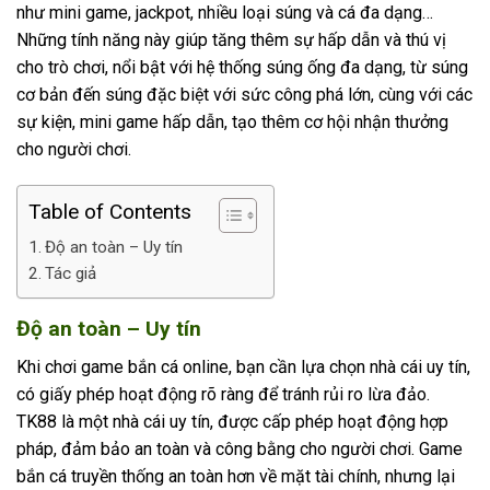
như mini game, jackpot, nhiều loại súng và cá đa dạng…
Những tính năng này giúp tăng thêm sự hấp dẫn và thú vị
cho trò chơi, nổi bật với hệ thống súng ống đa dạng, từ súng
cơ bản đến súng đặc biệt với sức công phá lớn, cùng với các
sự kiện, mini game hấp dẫn, tạo thêm cơ hội nhận thưởng
cho người chơi.
Table of Contents
Độ an toàn – Uy tín
Tác giả
Độ an toàn – Uy tín
Khi chơi game bắn cá online, bạn cần lựa chọn nhà cái uy tín,
có giấy phép hoạt động rõ ràng để tránh rủi ro lừa đảo.
TK88 là một nhà cái uy tín, được cấp phép hoạt động hợp
pháp, đảm bảo an toàn và công bằng cho người chơi. Game
bắn cá truyền thống an toàn hơn về mặt tài chính, nhưng lại