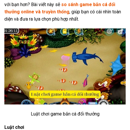
với bạn hơn? Bài viết này sẽ
so sánh game bắn cá đổi
thưởng online và truyền thống
, giúp bạn có cái nhìn toàn
diện và đưa ra lựa chọn phù hợp nhất.
Luật chơi game bắn cá đổi thưởng
Luật chơi