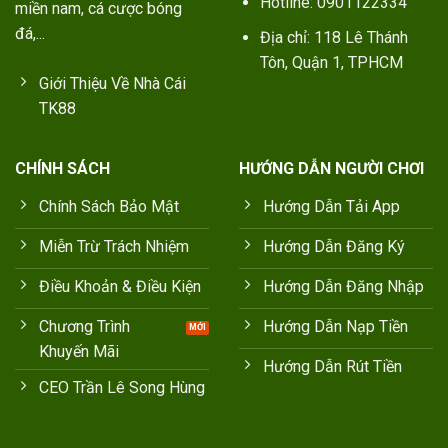
Hotline: 0901122334
miền nam, cá cược bóng
đá,...
Địa chỉ: 118 Lê Thánh
Tôn, Quận 1, TPHCM
Giới Thiệu Về Nhà Cái
TK88
CHÍNH SÁCH
HƯỚNG DẪN NGƯỜI CHƠI
Chính Sách Bảo Mật
Hướng Dẫn Tải App
Miễn Trừ Trách Nhiệm
Hướng Dẫn Đăng Ký
Điều Khoản & Điều Kiện
Hướng Dẫn Đăng Nhập
Chương Trình
Hướng Dẫn Nạp Tiền
Khuyến Mãi
Hướng Dẫn Rút Tiền
CEO Trần Lê Song Hùng