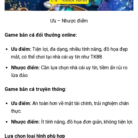
Ưu – Nhược điểm
Game bắn cá đổi thưởng online:
Ưu điểm:
Tiện lợi, đa dạng, nhiều tính năng, đồ họa đẹp
mắt, có thể chơi tại nhà cái uy tín như TK88.
Nhược điểm:
Cần lựa chọn nhà cái uy tín, tiềm ẩn rủi ro
lừa đảo.
Game bắn cá truyền thống:
Ưu điểm:
An toàn hơn về mặt tài chính, trải nghiệm chân
thực.
Nhược điểm:
Ít tính năng, đồ họa đơn giản, không tiện lợi.
Lựa chọn loại hình phù hợp