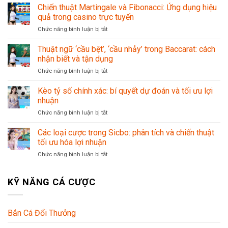
lý
Chiến thuật Martingale và Fibonacci: Ứng dụng hiệu
vốn
quả trong casino trực tuyến
cược
Chức năng bình luận bị tắt
ở
hiệu
Chiến
quả:
thuật
Thuật ngữ ‘cầu bệt’, ‘cầu nhảy’ trong Baccarat: cách
Bí
Martingale
quyết
nhận biết và tận dụng
và
bảo
Chức năng bình luận bị tắt
ở
Fibonacci:
toàn
Thuật
Ứng
vốn
ngữ
Kèo tỷ số chính xác: bí quyết dự đoán và tối ưu lợi
dụng
và
‘cầu
hiệu
nhuận
tối
bệt’,
quả
đa
Chức năng bình luận bị tắt
ở
‘cầu
trong
hóa
Kèo
nhảy’
casino
lợi
tỷ
Các loại cược trong Sicbo: phân tích và chiến thuật
trong
trực
nhuận
số
Baccarat:
tối ưu hóa lợi nhuận
tuyến
chính
cách
Chức năng bình luận bị tắt
ở
xác:
nhận
Các
bí
biết
loại
quyết
và
KỸ NĂNG CÁ CƯỢC
cược
dự
tận
trong
đoán
dụng
Sicbo:
và
phân
tối
Bắn Cá Đổi Thưởng
tích
ưu
và
lợi