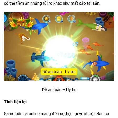
có thể tiềm ẩn những rủi ro khác như mất cắp tài sản.
Độ an toàn – Uy tín
Tính tiện lợi
Game bắn cá online mang đến sự tiện lợi vượt trội. Bạn có