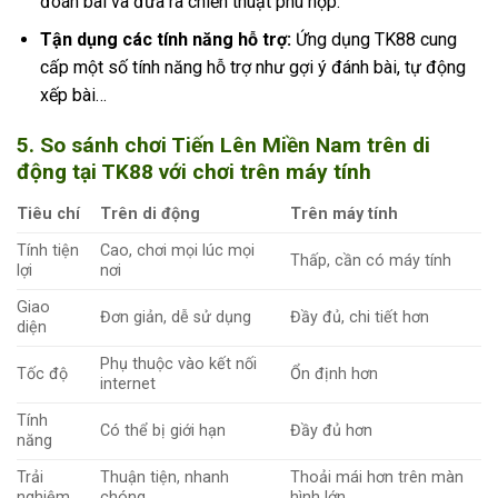
đoán bài và đưa ra chiến thuật phù hợp.
Tận dụng các tính năng hỗ trợ:
Ứng dụng TK88 cung
cấp một số tính năng hỗ trợ như gợi ý đánh bài, tự động
xếp bài…
5. So sánh chơi Tiến Lên Miền Nam trên di
động tại TK88 với chơi trên máy tính
Tiêu chí
Trên di động
Trên máy tính
Tính tiện
Cao, chơi mọi lúc mọi
Thấp, cần có máy tính
lợi
nơi
Giao
Đơn giản, dễ sử dụng
Đầy đủ, chi tiết hơn
diện
Phụ thuộc vào kết nối
Tốc độ
Ổn định hơn
internet
Tính
Có thể bị giới hạn
Đầy đủ hơn
năng
Trải
Thuận tiện, nhanh
Thoải mái hơn trên màn
nghiệm
chóng
hình lớn