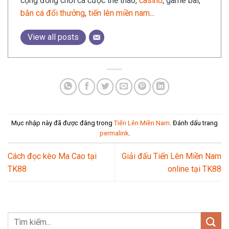
cộng đồng chơi cá cược thể thao,
casino
, game bài,
bắn cá đổi thưởng
,
tiến lên miền nam
...
View all posts
Mục nhập này đã được đăng trong
Tiến Lên Miền Nam
. Đánh dấu trang
permalink
.
Cách đọc kèo Ma Cao tại
Giải đấu Tiến Lên Miền Nam
TK88
online tại TK88