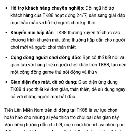
Hỗ trợ khách hàng chuyên nghiệp:
Đội ngũ hỗ trợ
khách hàng của TK88 hoạt động 24/7, sẵn sàng giải đáp
mọi thắc mắc và hỗ trợ người chơi kịp thời.
Khuyến mãi hấp dẫn:
TK88 thường xuyên tổ chức các
chương trình khuyến mãi, tặng thưởng hấp dẫn cho người
chơi mới và người chơi thân thiết.
Cộng đồng người chơi đông đảo:
Bạn có thể kết nối và
giao lưu với hàng triệu người chơi khác trên TK88, tạo nên
một cộng đồng game thủ sôi động và thú vị.
Giao diện đẹp mắt, dễ sử dụng:
Giao diện ứng dụng
TK88 được thiết kế đơn giản, thân thiện, dễ sử dụng ngay
cả với những người mới bắt đầu.
Tiến Lên Miền Nam trên di động tại TK88 là sự lựa chọn
hoàn hảo cho những ai yêu thích trò chơi bài dân gian này.
Với những hướng dẫn chi tiết, mẹo chơi hữu ích và những ưu