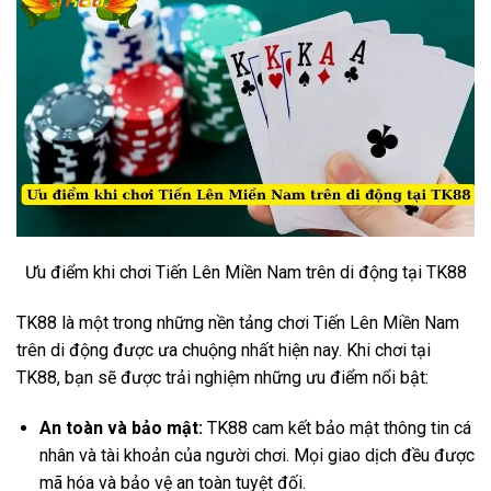
Ưu điểm khi chơi Tiến Lên Miền Nam trên di động tại TK88
TK88 là một trong những nền tảng chơi Tiến Lên Miền Nam
trên di động được ưa chuộng nhất hiện nay. Khi chơi tại
TK88, bạn sẽ được trải nghiệm những ưu điểm nổi bật:
An toàn và bảo mật:
TK88 cam kết bảo mật thông tin cá
nhân và tài khoản của người chơi. Mọi giao dịch đều được
mã hóa và bảo vệ an toàn tuyệt đối.