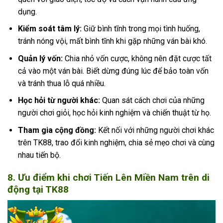
dụng.
Kiểm soát tâm lý:
Giữ bình tĩnh trong mọi tình huống,
tránh nóng vội, mất bình tĩnh khi gặp những ván bài khó.
Quản lý vốn:
Chia nhỏ vốn cược, không nên đặt cược tất
cả vào một ván bài. Biết dừng đúng lúc để bảo toàn vốn
và tránh thua lỗ quá nhiều.
Học hỏi từ người khác:
Quan sát cách chơi của những
người chơi giỏi, học hỏi kinh nghiệm và chiến thuật từ họ.
Tham gia cộng đồng:
Kết nối với những người chơi khác
trên TK88, trao đổi kinh nghiệm, chia sẻ mẹo chơi và cùng
nhau tiến bộ.
8. Ưu điểm khi chơi Tiến Lên Miền Nam trên di
động tại TK88