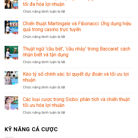
tối đa hóa lợi nhuận
Chức năng bình luận bị tắt
ở
Quản
lý
Chiến thuật Martingale và Fibonacci: Ứng dụng hiệu
vốn
quả trong casino trực tuyến
cược
Chức năng bình luận bị tắt
ở
hiệu
Chiến
quả:
thuật
Thuật ngữ ‘cầu bệt’, ‘cầu nhảy’ trong Baccarat: cách
Bí
Martingale
quyết
nhận biết và tận dụng
và
bảo
Chức năng bình luận bị tắt
ở
Fibonacci:
toàn
Thuật
Ứng
vốn
ngữ
Kèo tỷ số chính xác: bí quyết dự đoán và tối ưu lợi
dụng
và
‘cầu
hiệu
nhuận
tối
bệt’,
quả
đa
Chức năng bình luận bị tắt
ở
‘cầu
trong
hóa
Kèo
nhảy’
casino
lợi
tỷ
Các loại cược trong Sicbo: phân tích và chiến thuật
trong
trực
nhuận
số
Baccarat:
tối ưu hóa lợi nhuận
tuyến
chính
cách
Chức năng bình luận bị tắt
ở
xác:
nhận
Các
bí
biết
loại
quyết
và
KỸ NĂNG CÁ CƯỢC
cược
dự
tận
trong
đoán
dụng