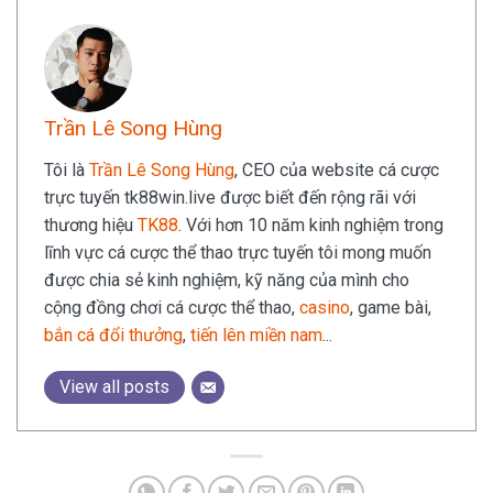
Trần Lê Song Hùng
Tôi là
Trần Lê Song Hùng
, CEO của website cá cược
trực tuyến tk88win.live được biết đến rộng rãi với
thương hiệu
TK88
. Với hơn 10 năm kinh nghiệm trong
lĩnh vực cá cược thể thao trực tuyến tôi mong muốn
được chia sẻ kinh nghiệm, kỹ năng của mình cho
cộng đồng chơi cá cược thể thao,
casino
, game bài,
bắn cá đổi thưởng
,
tiến lên miền nam
...
View all posts