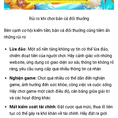
Rủi ro khi chơi bắn cá đổi thưởng
Bên cạnh cơ hội kiếm tiền, bắn cá đổi thưởng cũng tiềm ẩn
những rủi ro:
Lừa đảo:
Một số nền tảng không uy tín có thể lừa đảo,
chiếm đoạt tiền của người chơi. Hãy cảnh giác với những
website, ứng dụng có giao diện sơ sài, thông tin không rõ
ràng, yêu cầu cung cấp quá nhiều thông tin cá nhân.
Nghiện game:
Chơi quá nhiều có thể dẫn đến nghiện
game, ảnh hưởng đến sức khỏe, công việc và cuộc sống.
Hãy chơi game một cách điều độ, cân bằng giữa giải trí
và các hoạt động khác.
Mất kiểm soát tài chính:
Đặt cược quá mức, thua lỗ liên
tục có thể gây ra khó khăn về tài chính. Hãy đặt ra giới