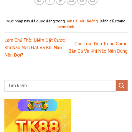
Mục nhập này đã được đăng trong
Bắn Cá Đổi Thưởng
. Đánh dấu trang
permalink
.
Làm Chủ Thời Điểm Đặt Cược:
Các Loại Đạn Trong Game
Khi Nào Nên Đặt Và Khi Nào
Bắn Cá Và Khi Nào Nên Dùng
Nên Đợi?