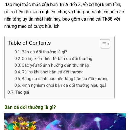
đáp mọi thắc mắc của bạn, từ A đến Z, về cơ hội kiếm tiền,
rủi ro tiềm ẩn, kinh nghiệm chơi, và bảng so sánh chi tiết các
nền tảng uy tín nhất hiện nay, bao gồm cả nhà cái Tk88 với
những mẹo cá cược hữu ích.
Table of Contents
Bắn cá đổi thưởng là gì?
Cơ hội kiếm tiền từ bắn cá đổi thưởng
Các yếu tố ảnh hưởng đến thu nhập
Rủi ro khi chơi bắn cá đổi thưởng
Bảng so sánh các nền tảng bắn cá đổi thưởng
Kinh nghiệm chơi bắn cá đổi thưởng hiệu quả
Tác giả
Bắn cá đổi thưởng là gì?