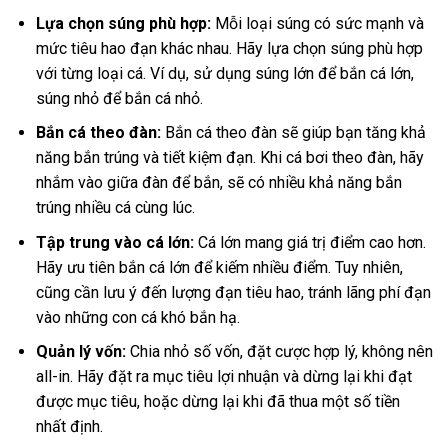
Lựa chọn súng phù hợp:
Mỗi loại súng có sức mạnh và
mức tiêu hao đạn khác nhau. Hãy lựa chọn súng phù hợp
với từng loại cá. Ví dụ, sử dụng súng lớn để bắn cá lớn,
súng nhỏ để bắn cá nhỏ.
Bắn cá theo đàn:
Bắn cá theo đàn sẽ giúp bạn tăng khả
năng bắn trúng và tiết kiệm đạn. Khi cá bơi theo đàn, hãy
nhắm vào giữa đàn để bắn, sẽ có nhiều khả năng bắn
trúng nhiều cá cùng lúc.
Tập trung vào cá lớn:
Cá lớn mang giá trị điểm cao hơn.
Hãy ưu tiên bắn cá lớn để kiếm nhiều điểm. Tuy nhiên,
cũng cần lưu ý đến lượng đạn tiêu hao, tránh lãng phí đạn
vào những con cá khó bắn hạ.
Quản lý vốn:
Chia nhỏ số vốn, đặt cược hợp lý, không nên
all-in. Hãy đặt ra mục tiêu lợi nhuận và dừng lại khi đạt
được mục tiêu, hoặc dừng lại khi đã thua một số tiền
nhất định.