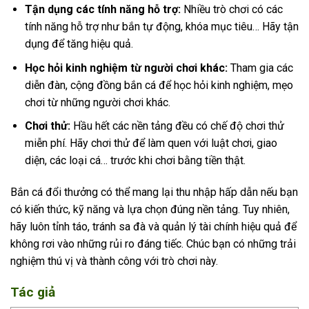
Tận dụng các tính năng hỗ trợ:
Nhiều trò chơi có các
tính năng hỗ trợ như bắn tự động, khóa mục tiêu… Hãy tận
dụng để tăng hiệu quả.
Học hỏi kinh nghiệm từ người chơi khác:
Tham gia các
diễn đàn, cộng đồng bắn cá để học hỏi kinh nghiệm, mẹo
chơi từ những người chơi khác.
Chơi thử:
Hầu hết các nền tảng đều có chế độ chơi thử
miễn phí. Hãy chơi thử để làm quen với luật chơi, giao
diện, các loại cá… trước khi chơi bằng tiền thật.
Bắn cá đổi thưởng có thể mang lại thu nhập hấp dẫn nếu bạn
có kiến thức, kỹ năng và lựa chọn đúng nền tảng. Tuy nhiên,
hãy luôn tỉnh táo, tránh sa đà và quản lý tài chính hiệu quả để
không rơi vào những rủi ro đáng tiếc. Chúc bạn có những trải
nghiệm thú vị và thành công với trò chơi này.
Tác giả