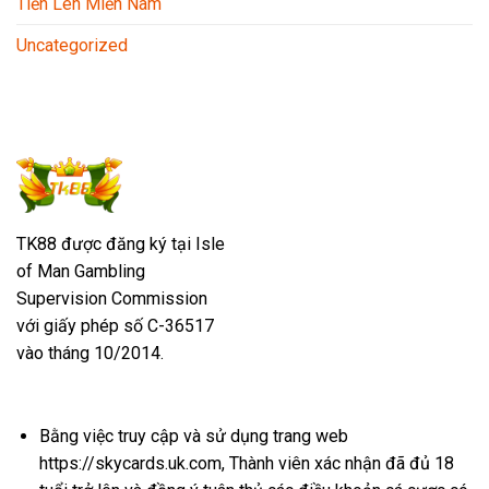
Tiến Lên Miền Nam
lợi
nhuận
Uncategorized
TK88 được đăng ký tại Isle
of Man Gambling
Supervision Commission
với giấy phép số C-36517
vào tháng 10/2014.
Bằng việc truy cập và sử dụng trang web
https://skycards.uk.com, Thành viên xác nhận đã đủ 18