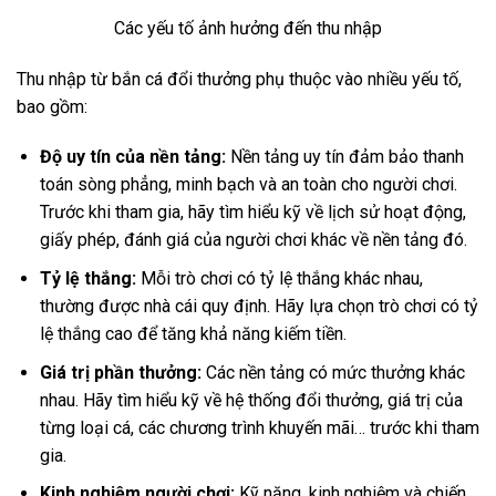
Các yếu tố ảnh hưởng đến thu nhập
Thu nhập từ bắn cá đổi thưởng phụ thuộc vào nhiều yếu tố,
bao gồm:
Độ uy tín của nền tảng:
Nền tảng uy tín đảm bảo thanh
toán sòng phẳng, minh bạch và an toàn cho người chơi.
Trước khi tham gia, hãy tìm hiểu kỹ về lịch sử hoạt động,
giấy phép, đánh giá của người chơi khác về nền tảng đó.
Tỷ lệ thắng:
Mỗi trò chơi có tỷ lệ thắng khác nhau,
thường được nhà cái quy định. Hãy lựa chọn trò chơi có tỷ
lệ thắng cao để tăng khả năng kiếm tiền.
Giá trị phần thưởng:
Các nền tảng có mức thưởng khác
nhau. Hãy tìm hiểu kỹ về hệ thống đổi thưởng, giá trị của
từng loại cá, các chương trình khuyến mãi… trước khi tham
gia.
Kinh nghiệm người chơi:
Kỹ năng, kinh nghiệm và chiến