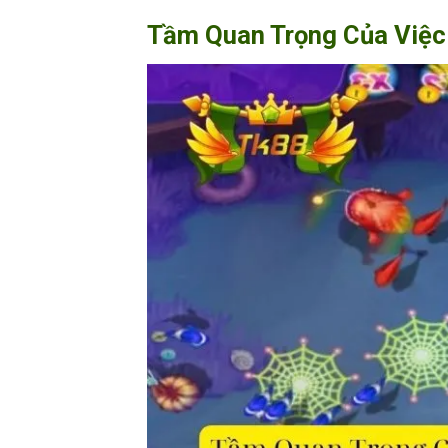
Tầm Quan Trọng Của Việc