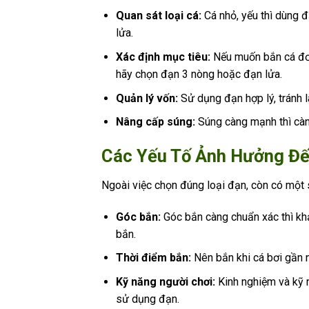
Quan sát loại cá:
Cá nhỏ, yếu thì dùng 
lửa.
Xác định mục tiêu:
Nếu muốn bắn cá đơn
hãy chọn đạn 3 nòng hoặc đạn lửa.
Quản lý vốn:
Sử dụng đạn hợp lý, tránh 
Nâng cấp súng:
Súng càng mạnh thì càn
Các Yếu Tố Ảnh Hưởng Đế
Ngoài việc chọn đúng loại đạn, còn có một 
Góc bắn:
Góc bắn càng chuẩn xác thì khả
bắn.
Thời điểm bắn:
Nên bắn khi cá bơi gần n
Kỹ năng người chơi:
Kinh nghiệm và kỹ 
sử dụng đạn.