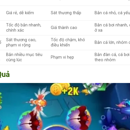
Giá rẻ, dễ kiếm
Sát thương thấp
Bắn cá nhỏ, cá yế
Tốc độ bắn nhanh,
Bắn cá bơi nhanh, 
Giá thành cao
chính xác
ở xa
Sát thương cao,
Tốc độ chậm, khó
ổ
Bắn cá lớn, nhóm 
phạm vi rộng
điều khiển
Bắn nhiều mục tiêu
Bắn đàn cá, cá bơi
Phạm vi hẹp
g
cùng lúc
theo nhóm
Quả