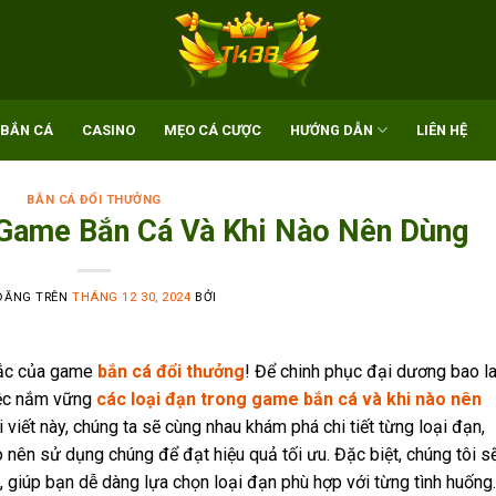
BẮN CÁ
CASINO
MẸO CÁ CƯỢC
HƯỚNG DẪN
LIÊN HỆ
BẮN CÁ ĐỔI THƯỞNG
 Game Bắn Cá Và Khi Nào Nên Dùng
ĐĂNG TRÊN
THÁNG 12 30, 2024
BỞI
sắc của game
bắn cá đổi thưởng
! Để chinh phục đại dương bao la
iệc nắm vững
các loại đạn trong game bắn cá và khi nào nên
 viết này, chúng ta sẽ cùng nhau khám phá chi tiết từng loại đạn,
o nên sử dụng chúng để đạt hiệu quả tối ưu. Đặc biệt, chúng tôi s
 giúp bạn dễ dàng lựa chọn loại đạn phù hợp với từng tình huống.