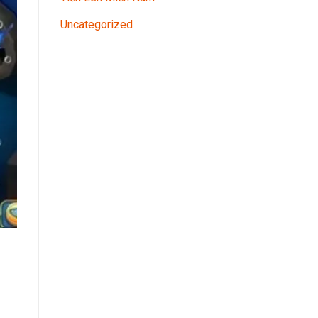
lợi
nhuận
Uncategorized