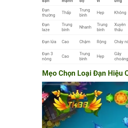
đạn
mạnh
độ
vi
ứng
Đạn
Trung
Thấp
Hẹp
Không
thường
bình
Đạn
Trung
Trung
Xuyên
Nhanh
laze
bình
bình
thấu
Đạn lửa
Cao
Chậm
Rộng
Cháy n
Đạn 3
Trung
Gây
Cao
Hẹp
nòng
bình
choán
Mẹo Chọn Loại Đạn Hiệu 