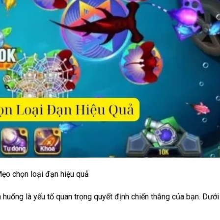
ẹo chọn loại đạn hiệu quả
h huống là yếu tố quan trọng quyết định chiến thắng của bạn. Dưới