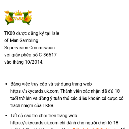
TK88 được đăng ký tại Isle
of Man Gambling
Supervision Commission
với giấy phép số C-36517
vào tháng 10/2014.
Bằng việc truy cập và sử dụng trang web
https://skycards.uk.com, Thành viên xác nhận đã đủ 18
tuổi trở lên và đồng ý tuân thủ các điều khoản cá cược có
trách nhiệm của TK88.
Tất cả các trò chơi trên trang web
https://skycards.uk.com chỉ dành cho người chơi từ 18