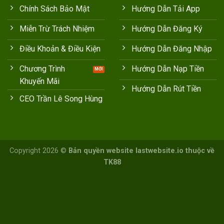
Chính Sách Bảo Mật
Hướng Dẫn Tải App
Miễn Trừ Trách Nhiệm
Hướng Dẫn Đăng Ký
Điều Khoản & Điều Kiện
Hướng Dẫn Đăng Nhập
Chương Trình
Hướng Dẫn Nạp Tiền
Khuyến Mãi
Hướng Dẫn Rút Tiền
CEO Trần Lê Song Hùng
Copyright 2026 ©
Bản quyền website lastwebsite.io thuộc về
TK88