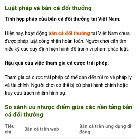
Luật pháp và bắn cá đổi thưởng
Tính hợp pháp của bắn cá đổi thưởng tại Việt Nam:
Hiện nay, hoạt động
bắn cá đổi thưởng
tại Việt Nam chưa
được pháp luật công nhận hoàn toàn. Người chơi cần tìm
hiểu kỹ các quy định hiện hành để tránh vi phạm pháp luật.
Hậu quả của việc tham gia cá cược trái phép:
Tham gia cá cược trái phép có thể dẫn đến rủi ro về pháp lý
và tài chính. Người chơi có thể bị xử phạt hành chính hoặc
truy cứu trách nhiệm hình sự.
So sánh ưu nhược điểm giữa các nền tảng bắn
cá đổi thưởng
Tiêu
Bắn cá trên ứng dụng di
Bắn cá trên web
chí
động