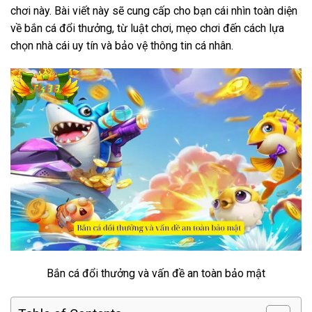
chơi này. Bài viết này sẽ cung cấp cho bạn cái nhìn toàn diện
về bắn cá đổi thưởng, từ luật chơi, mẹo chơi đến cách lựa
chọn nhà cái uy tín và bảo vệ thông tin cá nhân.
Bắn cá đổi thưởng và vấn đề an toàn bảo mật