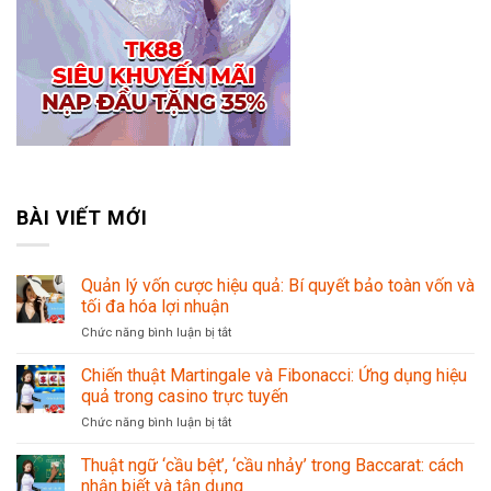
BÀI VIẾT MỚI
Quản lý vốn cược hiệu quả: Bí quyết bảo toàn vốn và
tối đa hóa lợi nhuận
Chức năng bình luận bị tắt
ở
Quản
lý
Chiến thuật Martingale và Fibonacci: Ứng dụng hiệu
vốn
quả trong casino trực tuyến
cược
Chức năng bình luận bị tắt
ở
hiệu
Chiến
quả:
thuật
Thuật ngữ ‘cầu bệt’, ‘cầu nhảy’ trong Baccarat: cách
Bí
Martingale
quyết
nhận biết và tận dụng