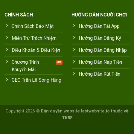
CHÍNH SÁCH
HƯỚNG DẪN NGƯỜI CHƠI
Chính Sách Bảo Mật
Hướng Dẫn Tải App
Miễn Trừ Trách Nhiệm
Hướng Dẫn Đăng Ký
Điều Khoản & Điều Kiện
Hướng Dẫn Đăng Nhập
Chương Trình
Hướng Dẫn Nạp Tiền
Khuyến Mãi
Hướng Dẫn Rút Tiền
CEO Trần Lê Song Hùng
Copyright 2026 ©
Bản quyền website lastwebsite.io thuộc về
TK88