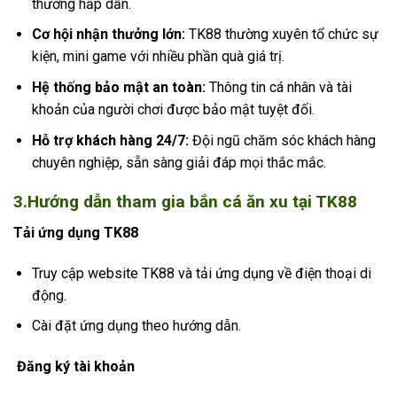
thưởng hấp dẫn.
Cơ hội nhận thưởng lớn:
TK88 thường xuyên tổ chức sự
kiện, mini game với nhiều phần quà giá trị.
Hệ thống bảo mật an toàn:
Thông tin cá nhân và tài
khoản của người chơi được bảo mật tuyệt đối.
Hỗ trợ khách hàng 24/7:
Đội ngũ chăm sóc khách hàng
chuyên nghiệp, sẵn sàng giải đáp mọi thắc mắc.
3.Hướng dẫn tham gia bắn cá ăn xu tại TK88
Tải ứng dụng TK88
Truy cập website TK88 và tải ứng dụng về điện thoại di
động.
Cài đặt ứng dụng theo hướng dẫn.
Đăng ký tài khoản