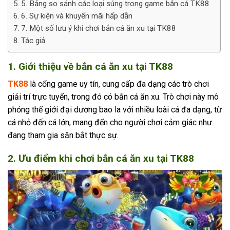
5. Bảng so sánh các loại súng trong game bắn cá TK88
6. Sự kiện và khuyến mãi hấp dẫn
7. Một số lưu ý khi chơi bắn cá ăn xu tại TK88
Tác giả
1. Giới thiệu về bắn cá ăn xu tại TK88
TK88
là cổng game uy tín, cung cấp đa dạng các trò chơi
giải trí trực tuyến, trong đó có bắn cá ăn xu. Trò chơi này mô
phỏng thế giới đại dương bao la với nhiều loài cá đa dạng, từ
cá nhỏ đến cá lớn, mang đến cho người chơi cảm giác như
đang tham gia săn bắt thực sự.
2. Ưu điểm khi chơi bắn cá ăn xu tại TK88