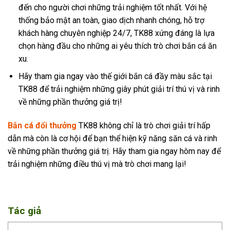
đến cho người chơi những trải nghiệm tốt nhất. Với hệ
thống bảo mật an toàn, giao dịch nhanh chóng, hỗ trợ
khách hàng chuyên nghiệp 24/7, TK88 xứng đáng là lựa
chọn hàng đầu cho những ai yêu thích trò chơi bắn cá ăn
xu.
Hãy tham gia ngay vào thế giới bắn cá đầy màu sắc tại
TK88 để trải nghiệm những giây phút giải trí thú vị và rinh
về những phần thưởng giá trị!
Bắn cá đổi thưởng
TK88 không chỉ là trò chơi giải trí hấp
dẫn mà còn là cơ hội để bạn thể hiện kỹ năng săn cá và rinh
về những phần thưởng giá trị. Hãy tham gia ngay hôm nay để
trải nghiệm những điều thú vị mà trò chơi mang lại!
Tác giả